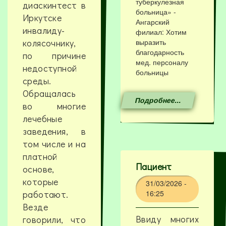
туберкулезная
диаскинтест в
больница» -
Иркутске
Ангарский
инвалиду-
филиал: Хотим
колясочнику,
выразить
благодарность
по причине
мед. персоналу
недоступной
больницы
среды.
Обращалась
Подробнее...
во многие
лечебные
заведения, в
том числе и на
платной
Пациент
основе,
которые
31/03/2026 -
работают.
16:25
Везде
Ввиду многих
говорили, что