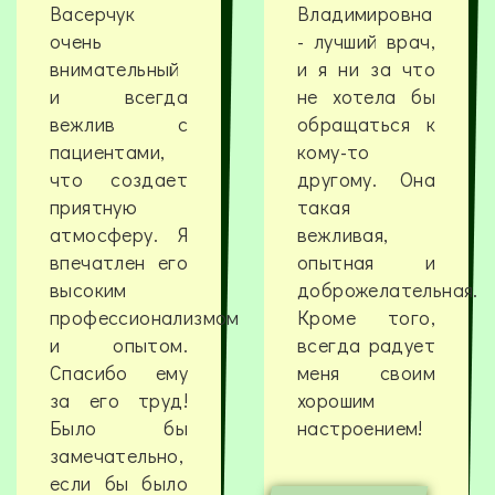
Васерчук
Владимировна
очень
- лучший врач,
внимательный
и я ни за что
и всегда
не хотела бы
вежлив с
обращаться к
пациентами,
кому-то
что создает
другому. Она
приятную
такая
атмосферу. Я
вежливая,
впечатлен его
опытная и
высоким
доброжелательная.
профессионализмом
Кроме того,
и опытом.
всегда радует
Спасибо ему
меня своим
за его труд!
хорошим
Было бы
настроением!
замечательно,
если бы было