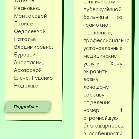
Татьяне
клинической
Ивановне,
туберкулёзной
Мантатовой
больницы за
Ларисе
грамотно
Федосеевой
оказанные,
Наталье
профессионально
Владимировне,
установленные
Буровой
медицинские
Анастасии,
услуги. Хочу
Аскаровой
выразить
Елене, Руденко
всему
Надежде
лечащему
составу
отделения
Подробнее...
номер 1
огромнейшую
благодарность,
в особенности