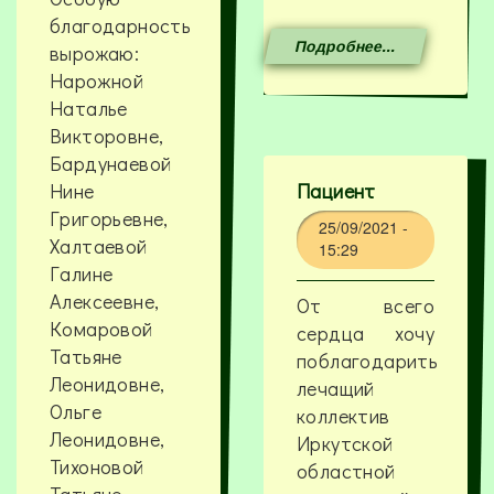
благодарность
Подробнее...
вырожаю:
Нарожной
Наталье
Викторовне,
Бардунаевой
Нине
Пациент
Григорьевне,
25/09/2021 -
Халтаевой
15:29
Галине
Алексеевне,
От всего
Комаровой
сердца хочу
Татьяне
поблагодарить
Леонидовне,
лечащий
Ольге
коллектив
Леонидовне,
Иркутской
Тихоновой
областной