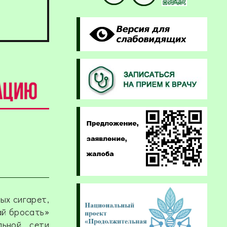
ых сигарет,
ай бросать»
льной сети