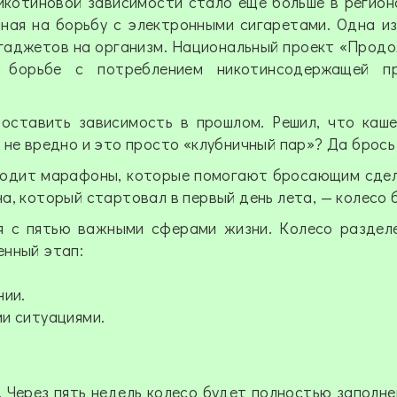
никотиновой зависимости стало еще больше в регион
ная на борьбу с электронными сигаретами. Одна из
х гаджетов на организм. Национальный проект «Прод
 борьбе с потреблением никотинсодержащей п
ставить зависимость в прошлом. Решил, что каше
 не вредно и это просто «клубничный пар»? Да брось
водит марафоны, которые помогают бросающим сде
а, который стартовал в первый день лета, — колесо 
я с пятью важными сферами жизни. Колесо раздел
енный этап:
нии.
ми ситуациями.
 Через пять недель колесо будет полностью заполне