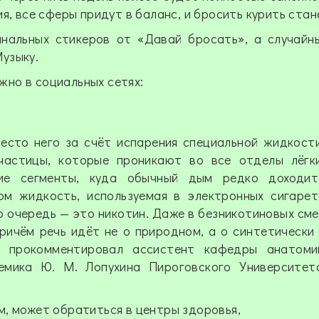
я, все сферы придут в баланс, и бросить курить стан
инальных стикеров от «Давай бросать», а случай
узыку.
но в социальных сетях:
есто него за счёт испарения специальной жидкост
частицы, которые проникают во все отделы лёгки
ие сегменты, куда обычный дым редко доходит
м жидкость, используемая в электронных сигарета
 очередь — это никотин. Даже в безникотиновых сме
ричём речь идёт не о природном, а о синтетически
 – прокомментировал ассистент кафедры анатоми
мика Ю. М. Лопухина Пироговского Университета
м, может обратиться в центры здоровья,