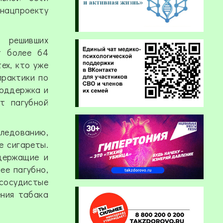
нацпроекту
, решивших
т более 64
ех, кто уже
практики по
поддержка и
т пагубной
следованию,
е сигареты.
держащие и
ее пагубно,
сосудистые
ения табака