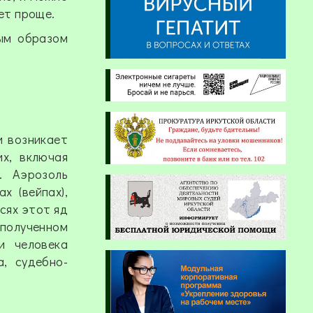
ет проще.
ным образом
и возникает
х, включая
. Аэрозоль
х (вейпах),
сях этот яд
 полученном
и человека
, судебно-