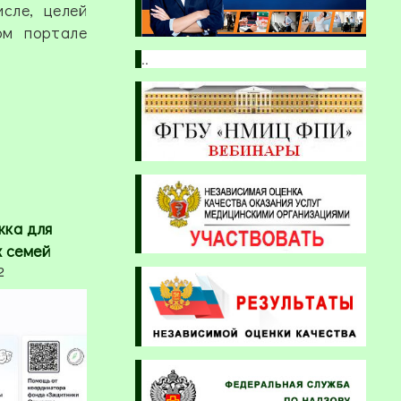
сле, целей
ом портале
..
жка для
х семей
2