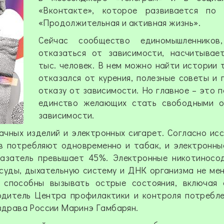
«Вконтакте», которое развивается по 
«Продолжительная и активная жизнь».
Сейчас сообщество единомышленников
отказаться от зависимости, насчитывае
тыс. человек. В нем можно найти истории т
отказался от курения, полезные советы и 
отказу от зависимости. Но главное – это 
единство желающих стать свободными о
зависимости.
чных изделий и электронных сигарет. Согласно ис
в потребляют одновременно и табак, и электронны
казатель превышает 45%. Электронные никотиносо
уды, дыхательную систему и ДНК организма не мен
 способны вызывать острые состояния, включая 
одитель Центра профилактики и контроля потребл
драва России Маринэ Гамбарян.