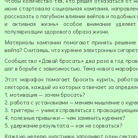
Чтобы количество тех, кто решил отказаться от 
июня стартовала социальная кампания, направлен
рассказать о пагубном влиянии вейпов и подобны
и активная жизнь» особое внимание уделяет
популяризации здорового образа жизни.
Материалы кампании помогают принять решение о
вейпа? Считаешь, что курение электронных сигарет
Сообщество «Давай бросать» два раза в год про
шаг в борьбе с зависимостью. Тема нового марафон
Этот марафон помогает бросить курить, работа
секторов, каждый из которых отвечает за определ
1. мотивация — зачем бросать?
2. работа с установками — меняем мышление о куре
3. триггеры — учимся справляться с провоцирующи
4. полезные привычки — чем заменить курение?
5. удержание результата — как не сорваться?
Каждую неделю участники заполняют один сектор.