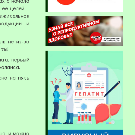
ах с начала
 ее целей –
олжительная
родукции и
ль не из-за
 ты!
лать первый
баланса.
ено на пять
но, и можно