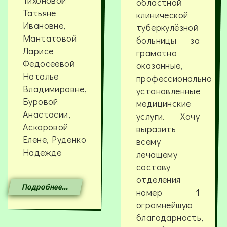
Тихоновой
областной
Татьяне
клинической
Ивановне,
туберкулёзной
Мантатовой
больницы за
Ларисе
грамотно
Федосеевой
оказанные,
Наталье
профессионально
Владимировне,
установленные
Буровой
медицинские
Анастасии,
услуги. Хочу
Аскаровой
выразить
Елене, Руденко
всему
Надежде
лечащему
составу
отделения
Подробнее...
номер 1
огромнейшую
благодарность,