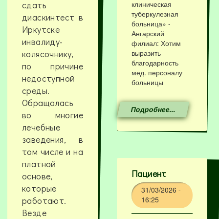
сдать
клиническая
туберкулезная
диаскинтест в
больница» -
Иркутске
Ангарский
инвалиду-
филиал: Хотим
колясочнику,
выразить
благодарность
по причине
мед. персоналу
недоступной
больницы
среды.
Обращалась
Подробнее...
во многие
лечебные
заведения, в
том числе и на
платной
Пациент
основе,
которые
31/03/2026 -
работают.
16:25
Везде