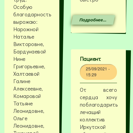
Особую
благодарность
Подробнее...
вырожаю:
Нарожной
Наталье
Викторовне,
Бардунаевой
Нине
Пациент
Григорьевне,
25/09/2021 -
Халтаевой
15:29
Галине
Алексеевне,
От всего
Комаровой
сердца хочу
Татьяне
поблагодарить
Леонидовне,
лечащий
Ольге
коллектив
Леонидовне,
Иркутской